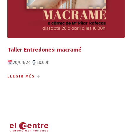
Taller Entredones: macramé
20/04/24
10:00h
LLEGIR MÉS
1
22
23
24
25