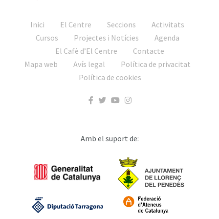
26
27
Inici
El Centre
Seccions
Activitats
Cursos
Projectes i Notícies
Agenda
El Cafè d’El Centre
Contacte
Mapa web
Avís legal
Política de privacitat
Política de cookies
Amb el suport de: