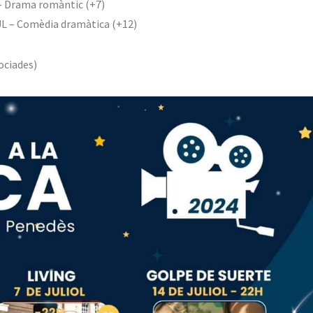
NTO – Drama romàntic (+7)
A AZUL – Comèdia dramàtica (+12)
sociades)