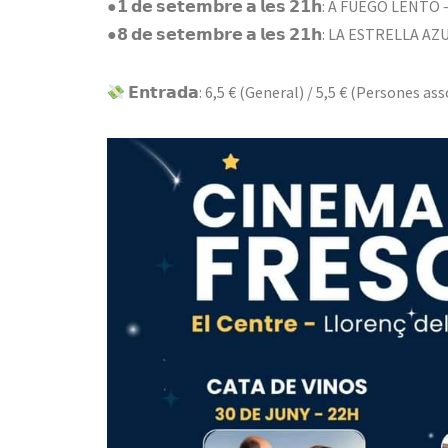
●𝟭 𝗱𝗲 𝘀𝗲𝘁𝗲𝗺𝗯𝗿𝗲 𝗮 𝗹𝗲𝘀 𝟮𝟭𝗵: A FUEGO LE
●𝟴 𝗱𝗲 𝘀𝗲𝘁𝗲𝗺𝗯𝗿𝗲 𝗮 𝗹𝗲𝘀 𝟮𝟭𝗵: LA ESTRELL
𝗘𝗻𝘁𝗿𝗮𝗱𝗮: 6,5 € (General) / 5,5 € (Persones as