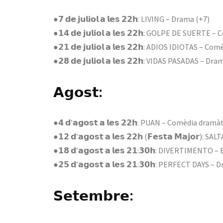
●𝟳 𝗱𝗲 𝗷𝘂𝗹𝗶𝗼𝗹 𝗮 𝗹𝗲𝘀 𝟮𝟮𝗵: LIVING – Drama (+7)
●𝟭𝟰 𝗱𝗲 𝗷𝘂𝗹𝗶𝗼𝗹 𝗮 𝗹𝗲𝘀 𝟮𝟮𝗵: GOLPE DE SUERT
●𝟮𝟭 𝗱𝗲 𝗷𝘂𝗹𝗶𝗼𝗹 𝗮 𝗹𝗲𝘀 𝟮𝟮𝗵: ADIOS IDIOTAS – 
●𝟮𝟴 𝗱𝗲 𝗷𝘂𝗹𝗶𝗼𝗹 𝗮 𝗹𝗲𝘀 𝟮𝟮𝗵: VIDAS PASADAS – 
𝗔𝗴𝗼𝘀𝘁:
●𝟰 𝗱’𝗮𝗴𝗼𝘀𝘁 𝗮 𝗹𝗲𝘀 𝟮𝟮𝗵: PUAN – Comèdia dramà
●𝟭𝟮 𝗱’𝗮𝗴𝗼𝘀𝘁 𝗮 𝗹𝗲𝘀 𝟮𝟮𝗵 (𝗙𝗲𝘀𝘁𝗮 𝗠𝗮𝗷𝗼𝗿)
●𝟭𝟴 𝗱’𝗮𝗴𝗼𝘀𝘁 𝗮 𝗹𝗲𝘀 𝟮𝟭:𝟯𝟬𝗵: DIVERTIMENTO
●𝟮𝟱 𝗱’𝗮𝗴𝗼𝘀𝘁 𝗮 𝗹𝗲𝘀 𝟮𝟭:𝟯𝟬𝗵: PERFECT DAYS –
𝗦𝗲𝘁𝗲𝗺𝗯𝗿𝗲: