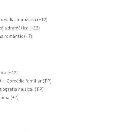
E – Comèdia dramàtica (+12)
Comèdia dramàtica (+12)
Drama romàntic (+7)
tica (+12)
: SALTA! – Comèdia familiar (TP)
 – Biografia musical (TP)
 Drama (+7)