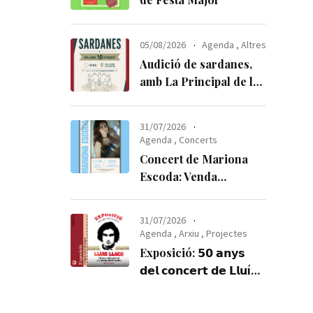
05/08/2026
Agenda
,
Altres
Audició de sardanes,
amb La Principal de la
Bisbal
31/07/2026
Agenda
,
Concerts
Concert de Mariona
Escoda: Venda
anticipada d’entrades
31/07/2026
Agenda
,
Arxiu
,
Projectes
Exposició: 𝟱𝟬 𝗮𝗻𝘆𝘀
𝗱𝗲𝗹 𝗰𝗼𝗻𝗰𝗲𝗿𝘁 𝗱𝗲 𝗟𝗹𝘂í𝘀
𝗟𝗹𝗮𝗰𝗵 𝗮 𝗟𝗹𝗼𝗿𝗲𝗻ç 𝗱𝗲𝗹
𝗣𝗲𝗻𝗲𝗱è𝘀