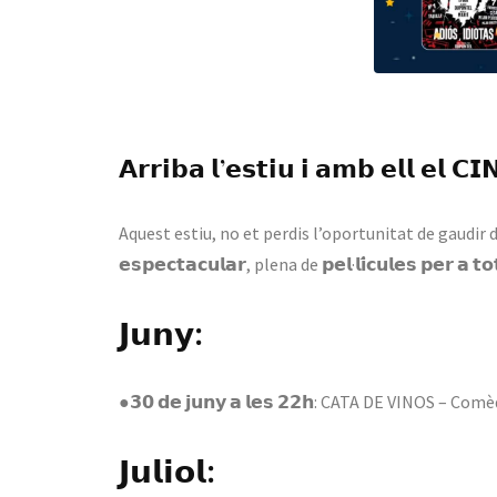
𝗔𝗿𝗿𝗶𝗯𝗮 𝗹’𝗲𝘀𝘁𝗶𝘂 𝗶 𝗮𝗺𝗯 𝗲𝗹𝗹 𝗲𝗹
Aquest estiu, no et perdis l’oportunitat de gaudir del 
𝗲𝘀𝗽𝗲𝗰𝘁𝗮𝗰𝘂𝗹𝗮𝗿, plena de 𝗽𝗲𝗹·𝗹𝗶́𝗰𝘂𝗹𝗲𝘀 𝗽𝗲𝗿 𝗮 𝘁𝗼
𝗝𝘂𝗻𝘆:
●𝟯𝟬 𝗱𝗲 𝗷𝘂𝗻𝘆 𝗮 𝗹𝗲𝘀 𝟮𝟮𝗵: CATA DE VINOS – Com
𝗝𝘂𝗹𝗶𝗼𝗹: