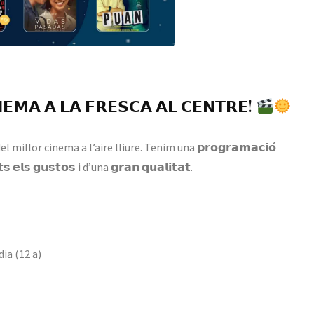
 𝗖𝗜𝗡𝗘𝗠𝗔 𝗔 𝗟𝗔 𝗙𝗥𝗘𝗦𝗖𝗔 𝗔𝗟 𝗖𝗘𝗡𝗧𝗥𝗘!
millor cinema a l’aire lliure. Tenim una 𝗽𝗿𝗼𝗴𝗿𝗮𝗺𝗮𝗰𝗶𝗼́
𝘁𝘀 𝗲𝗹𝘀 𝗴𝘂𝘀𝘁𝗼𝘀 i d’una 𝗴𝗿𝗮𝗻 𝗾𝘂𝗮𝗹𝗶𝘁𝗮𝘁.
èdia (12 a)