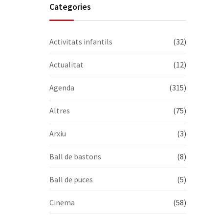
Categories
(𝟭𝟵𝟳𝟲-𝟮𝟬𝟮𝟲). Visiteu-
la, us esperem!
Activitats infantils
(32)
Actualitat
(12)
Agenda
(315)
Altres
(75)
Arxiu
(3)
Ball de bastons
(8)
Ball de puces
(5)
Cinema
(58)