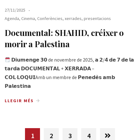
27/11/2025
Agenda
,
Cinema
,
Conferències, xerrades, presentacions
Documental: SHAHID, créixer o
morir a Palestina
𝗗𝗶𝘂𝗺𝗲𝗻𝗴𝗲 𝟯𝟬 de novembre de 2025, 𝗮 𝟮/𝟰 𝗱𝗲 𝟳 𝗱𝗲 𝗹𝗮
𝘁𝗮𝗿𝗱𝗮 𝗗𝗢𝗖𝗨𝗠𝗘𝗡𝗧𝗔𝗟 + 𝗫𝗘𝗥𝗥𝗔𝗗𝗔 –
𝗖𝗢𝗟·𝗟𝗢𝗤𝗨𝗜Amb un membre de 𝗣𝗲𝗻𝗲𝗱𝗲̀𝘀 𝗮𝗺𝗯
𝗣𝗮𝗹𝗲𝘀𝘁𝗶𝗻𝗮
LLEGIR MÉS
1
2
3
4