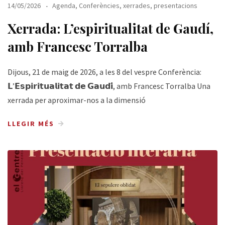
14/05/2026
Agenda
,
Conferències, xerrades, presentacions
Xerrada: L’espiritualitat de Gaudí,
amb Francesc Torralba
Dijous, 21 de maig de 2026, a les 8 del vespre Conferència:
𝗟’𝗘𝘀𝗽𝗶𝗿𝗶𝘁𝘂𝗮𝗹𝗶𝘁𝗮𝘁 𝗱𝗲 𝗚𝗮𝘂𝗱𝗶́, amb Francesc Torralba Una
xerrada per aproximar-nos a la dimensió
LLEGIR MÉS