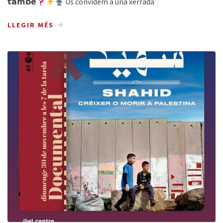
𝘁𝗮𝗺𝗯𝗲́
Us convidem a una xerrada
LLEGIR MÉS