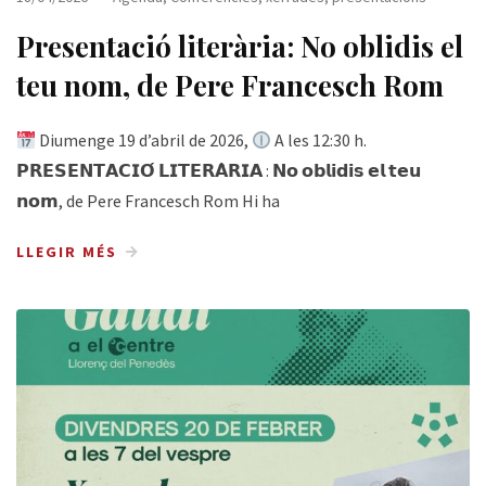
Presentació literària: No oblidis el
teu nom, de Pere Francesch Rom
Diumenge 19 d’abril de 2026,
A les 12:30 h.
𝗣𝗥𝗘𝗦𝗘𝗡𝗧𝗔𝗖𝗜𝗢́ 𝗟𝗜𝗧𝗘𝗥𝗔̀𝗥𝗜𝗔 : 𝗡𝗼 𝗼𝗯𝗹𝗶𝗱𝗶𝘀 𝗲𝗹 𝘁𝗲𝘂
𝗻𝗼𝗺, de Pere Francesch Rom Hi ha
LLEGIR MÉS