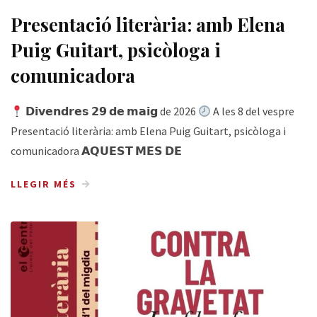
Presentació literària: amb Elena
Puig Guitart, psicòloga i
comunicadora
𝗗𝗶𝘃𝗲𝗻𝗱𝗿𝗲𝘀 𝟮𝟵 𝗱𝗲 𝗺𝗮𝗶𝗴 de 2026
A les 8 del vespre
Presentació literària: amb Elena Puig Guitart, psicòloga i
comunicadora 𝗔𝗤𝗨𝗘𝗦𝗧 𝗠𝗘𝗦 𝗗𝗘
LLEGIR MÉS