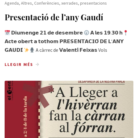
Agenda
,
Altres
,
Conferències, xerrades, presentacions
Presentació de l’any Gaudí
𝗗𝗶𝘂𝗺𝗲𝗻𝗴𝗲 𝟮𝟭 𝗱𝗲 𝗱𝗲𝘀𝗲𝗺𝗯𝗿𝗲
𝗔 𝗹𝗲𝘀 𝟭𝟵.𝟯𝟬 𝗵
𝗔𝗰𝘁𝗲 𝗼𝗯𝗲𝗿𝘁 𝗮 𝘁𝗼𝘁𝗵𝗼𝗺 𝗣𝗥𝗘𝗦𝗘𝗡𝗧𝗔𝗖𝗜𝗢́ 𝗗𝗘 𝗟’𝗔𝗡𝗬
𝗚𝗔𝗨𝗗𝗜́
A càrrec de 𝗩𝗮𝗹𝗲𝗻𝘁𝗶́ 𝗙𝗲𝗶𝘅𝗮𝘀 Vols
LLEGIR MÉS