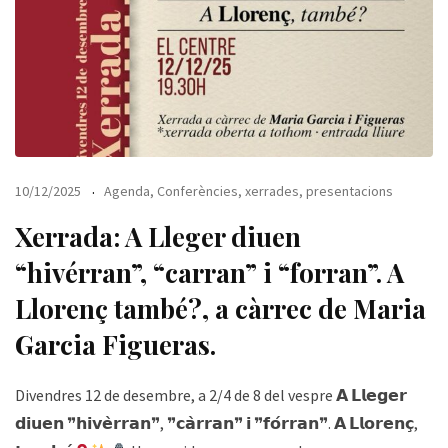
10/12/2025
Agenda
,
Conferències, xerrades, presentacions
Xerrada: A Lleger diuen
“hivérran”, “carran” i “forran”. A
Llorenç també?, a càrrec de Maria
Garcia Figueras.
Divendres 12 de desembre, a 2/4 de 8 del vespre 𝗔 𝗟𝗹𝗲𝗴𝗲𝗿
𝗱𝗶𝘂𝗲𝗻 ❞𝗵𝗶𝘃𝗲̀𝗿𝗿𝗮𝗻❞, ❞𝗰𝗮̀𝗿𝗿𝗮𝗻❞ 𝗶 ❞𝗳𝗼́𝗿𝗿𝗮𝗻❞. 𝗔 𝗟𝗹𝗼𝗿𝗲𝗻𝗰̧,