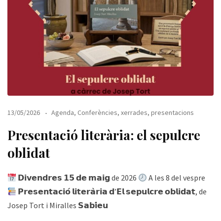
13/05/2026
Agenda
,
Conferències, xerrades, presentacions
Presentació literària: el sepulcre
oblidat
𝗗𝗶𝘃𝗲𝗻𝗱𝗿𝗲𝘀 𝟭𝟱 𝗱𝗲 𝗺𝗮𝗶𝗴 de 2026
A les 8 del vespre
𝗣𝗿𝗲𝘀𝗲𝗻𝘁𝗮𝗰𝗶𝗼́ 𝗹𝗶𝘁𝗲𝗿𝗮̀𝗿𝗶𝗮 𝗱’𝗘𝗹 𝘀𝗲𝗽𝘂𝗹𝗰𝗿𝗲 𝗼𝗯𝗹𝗶𝗱𝗮𝘁, de
Josep Tort i Miralles 𝗦𝗮𝗯𝗶́𝗲𝘂