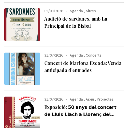
05/08/2026
Agenda
,
Altres
Audició de sardanes, amb La
Principal de la Bisbal
31/07/2026
Agenda
,
Concerts
Concert de Mariona Escoda: Venda
anticipada d’entrades
31/07/2026
Agenda
,
Arxiu
,
Projectes
Exposició: 𝟱𝟬 𝗮𝗻𝘆𝘀 𝗱𝗲𝗹 𝗰𝗼𝗻𝗰𝗲𝗿𝘁
𝗱𝗲 𝗟𝗹𝘂í𝘀 𝗟𝗹𝗮𝗰𝗵 𝗮 𝗟𝗹𝗼𝗿𝗲𝗻ç 𝗱𝗲𝗹
𝗣𝗲𝗻𝗲𝗱è𝘀 (𝟭𝟵𝟳𝟲-𝟮𝟬𝟮𝟲). Visiteu-la,