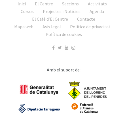
Inici
El Centre
Seccions
Activitats
Cursos
Projectes i Notícies
Agenda
El Cafè d’El Centre
Contacte
Mapa web
Avís legal
Política de privacitat
Política de cookies
Amb el suport de: