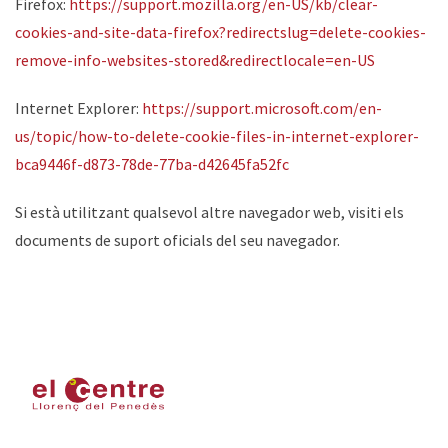
Firefox:
https://support.mozilla.org/en-US/kb/clear-
cookies-and-site-data-firefox?redirectslug=delete-cookies-
remove-info-websites-stored&redirectlocale=en-US
Internet Explorer:
https://support.microsoft.com/en-
us/topic/how-to-delete-cookie-files-in-internet-explorer-
bca9446f-d873-78de-77ba-d42645fa52fc
Si està utilitzant qualsevol altre navegador web, visiti els
documents de suport oficials del seu navegador.