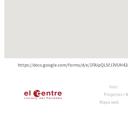
https://docs.google.com/forms/d/e/1FAIpQLSfJ3VUH4
Inici
Projectes i 
Mapa web