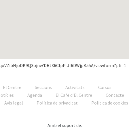
2qoVZibNjoDK9Q3ojnvYDRtX6CIpP-JI6DWjpK55A/viewform?pli=1
El Centre
Seccions
Activitats
Cursos
Notícies
Agenda
El Cafè d’El Centre
Contacte
Avís legal
Política de privacitat
Política de cookies
Amb el suport de: