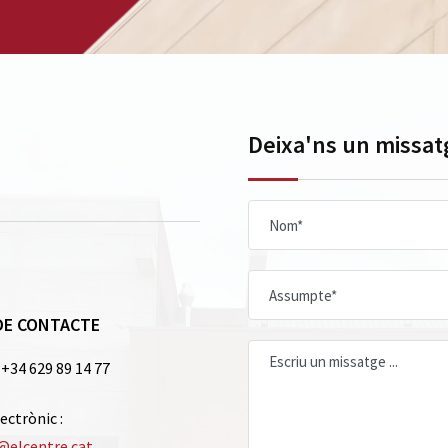
Deixa'ns un missat
DE CONTACTE
 +34 629 89 14 77
ectrònic :
@elcentre.cat