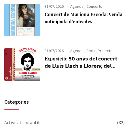
31/07/2026
Agenda
,
Concerts
Concert de Mariona Escoda: Venda
anticipada d’entrades
31/07/2026
Agenda
,
Arxiu
,
Projectes
Exposició: 𝟱𝟬 𝗮𝗻𝘆𝘀 𝗱𝗲𝗹 𝗰𝗼𝗻𝗰𝗲𝗿𝘁
𝗱𝗲 𝗟𝗹𝘂í𝘀 𝗟𝗹𝗮𝗰𝗵 𝗮 𝗟𝗹𝗼𝗿𝗲𝗻ç 𝗱𝗲𝗹
𝗣𝗲𝗻𝗲𝗱è𝘀 (𝟭𝟵𝟳𝟲-𝟮𝟬𝟮𝟲). Visiteu-la,
us esperem!
Categories
Activitats infantils
(32)