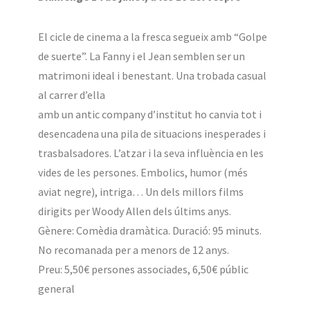
El cicle de cinema a la fresca segueix amb “Golpe
de suerte”. La Fanny i el Jean semblen ser un
matrimoni ideal i benestant. Una trobada casual
al carrer d’ella
amb un antic company d’institut ho canvia tot i
desencadena una pila de situacions inesperades i
trasbalsadores. L’atzar i la seva influència en les
vides de les persones. Embolics, humor (més
aviat negre), intriga… Un dels millors films
dirigits per Woody Allen dels últims anys.
Gènere: Comèdia dramàtica. Duració: 95 minuts.
No recomanada per a menors de 12 anys.
Preu: 5,50€ persones associades, 6,50€ públic
general