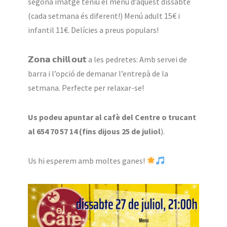
segona imatge teniu el menú d’aquest dissabte
(cada setmana és diferent!) Menú adult 15€ i
infantil 11€. Delícies a preus populars!
𝗭𝗼𝗻𝗮 𝗰𝗵𝗶𝗹𝗹 𝗼𝘂𝘁 a les pedretes: Amb servei de
barra i l’opció de demanar l’entrepà de la
setmana. Perfecte per relaxar-se!
Us podeu apuntar al cafè del Centre o trucant
al 654 70 57 14 (fins dijous 25 de juliol
).
Us hi esperem amb moltes ganes!