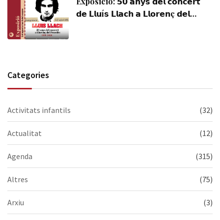
Exposició: 𝟱𝟬 𝗮𝗻𝘆𝘀 𝗱𝗲𝗹 𝗰𝗼𝗻𝗰𝗲𝗿𝘁
𝗱𝗲 𝗟𝗹𝘂í𝘀 𝗟𝗹𝗮𝗰𝗵 𝗮 𝗟𝗹𝗼𝗿𝗲𝗻ç 𝗱𝗲𝗹
𝗣𝗲𝗻𝗲𝗱è𝘀 (𝟭𝟵𝟳𝟲-𝟮𝟬𝟮𝟲). Visiteu-la,
us esperem!
Categories
Activitats infantils
(32)
Actualitat
(12)
Agenda
(315)
Altres
(75)
Arxiu
(3)