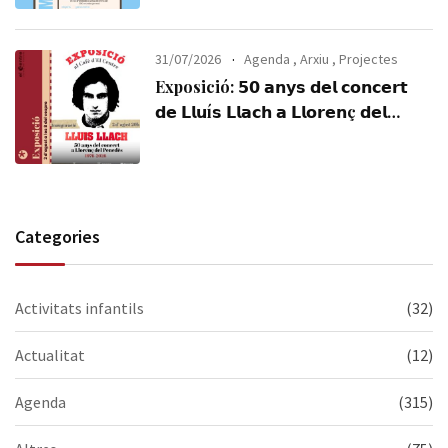
31/07/2026
Agenda
,
Arxiu
,
Projectes
Exposició: 𝟱𝟬 𝗮𝗻𝘆𝘀 𝗱𝗲𝗹 𝗰𝗼𝗻𝗰𝗲𝗿𝘁
𝗱𝗲 𝗟𝗹𝘂í𝘀 𝗟𝗹𝗮𝗰𝗵 𝗮 𝗟𝗹𝗼𝗿𝗲𝗻ç 𝗱𝗲𝗹
𝗣𝗲𝗻𝗲𝗱è𝘀 (𝟭𝟵𝟳𝟲-𝟮𝟬𝟮𝟲). Visiteu-la,
us esperem!
Categories
Activitats infantils
(32)
Actualitat
(12)
Agenda
(315)