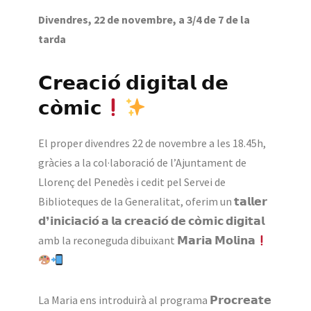
Divendres, 22 de novembre, a 3/4 de 7 de la
tarda
𝗖𝗿𝗲𝗮𝗰𝗶𝗼́ 𝗱𝗶𝗴𝗶𝘁𝗮𝗹 𝗱𝗲
𝗰𝗼̀𝗺𝗶𝗰
El proper divendres 22 de novembre a les 18.45h,
gràcies a la col·laboració de l’Ajuntament de
Llorenç del Penedès i cedit pel Servei de
Biblioteques de la Generalitat, oferim un 𝘁𝗮𝗹𝗹𝗲𝗿
𝗱❜𝗶𝗻𝗶𝗰𝗶𝗮𝗰𝗶𝗼́ 𝗮 𝗹𝗮 𝗰𝗿𝗲𝗮𝗰𝗶𝗼́ 𝗱𝗲 𝗰𝗼̀𝗺𝗶𝗰 𝗱𝗶𝗴𝗶𝘁𝗮𝗹
amb la reconeguda dibuixant 𝗠𝗮𝗿𝗶𝗮 𝗠𝗼𝗹𝗶𝗻𝗮
La Maria ens introduirà al programa 𝗣𝗿𝗼𝗰𝗿𝗲𝗮𝘁𝗲