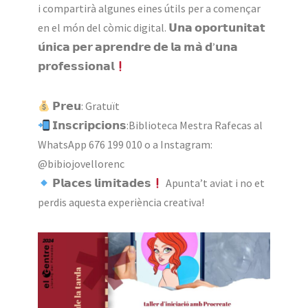
i compartirà algunes eines útils per a començar
en el món del còmic digital. 𝗨𝗻𝗮 𝗼𝗽𝗼𝗿𝘁𝘂𝗻𝗶𝘁𝗮𝘁
𝘂́𝗻𝗶𝗰𝗮 𝗽𝗲𝗿 𝗮𝗽𝗿𝗲𝗻𝗱𝗿𝗲 𝗱𝗲 𝗹𝗮 𝗺𝗮̀ 𝗱’𝘂𝗻𝗮
𝗽𝗿𝗼𝗳𝗲𝘀𝘀𝗶𝗼𝗻𝗮𝗹
𝗣𝗿𝗲𝘂: Gratuït
𝗜𝗻𝘀𝗰𝗿𝗶𝗽𝗰𝗶𝗼𝗻𝘀:Biblioteca Mestra Rafecas al
WhatsApp 676 199 010 o a Instagram:
@bibiojovellorenc
𝗣𝗹𝗮𝗰𝗲𝘀 𝗹𝗶𝗺𝗶𝘁𝗮𝗱𝗲𝘀
Apunta’t aviat i no et
perdis aquesta experiència creativa!