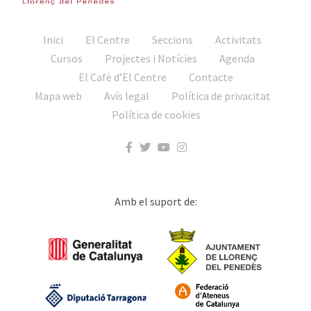
Inici
El Centre
Seccions
Activitats
Cursos
Projectes i Notícies
Agenda
El Cafè d’El Centre
Contacte
Mapa web
Avís legal
Política de privacitat
Política de cookies
Amb el suport de: