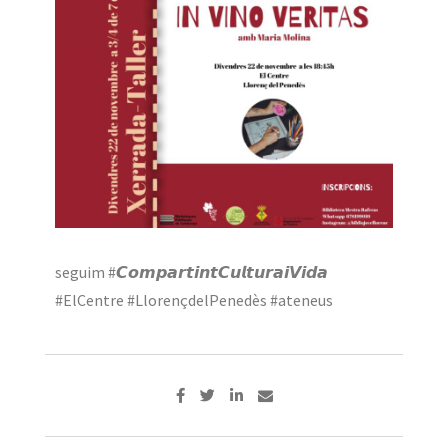
seguim #𝘾𝙤𝙢𝙥𝙖𝙧𝙩𝙞𝙣𝙩𝘾𝙪𝙡𝙩𝙪𝙧𝙖𝙞𝙑𝙞𝙙𝙖
#ElCentre #LlorençdelPenedès #ateneus