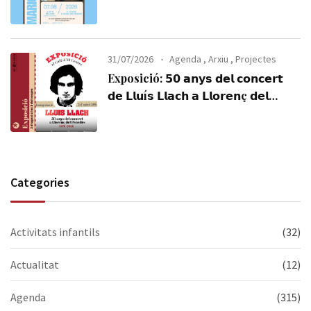
31/07/2026
Agenda
,
Arxiu
,
Projectes
Exposició: 𝟱𝟬 𝗮𝗻𝘆𝘀 𝗱𝗲𝗹 𝗰𝗼𝗻𝗰𝗲𝗿𝘁
𝗱𝗲 𝗟𝗹𝘂í𝘀 𝗟𝗹𝗮𝗰𝗵 𝗮 𝗟𝗹𝗼𝗿𝗲𝗻ç 𝗱𝗲𝗹
𝗣𝗲𝗻𝗲𝗱è𝘀 (𝟭𝟵𝟳𝟲-𝟮𝟬𝟮𝟲). Visiteu-la,
us esperem!
Categories
Activitats infantils
(32)
Actualitat
(12)
Agenda
(315)