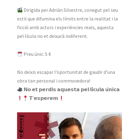
Dirigida per Adrián Silvestre, conegut pel seu
estil que difumina els límits entre la realitat i la
ficció amb actors i experiències reals, aquesta
pel·lícula no et deixarà indiferent.
Preu únic: 5 €
No deixis escapar l’oportunitat de gaudir d’una
obra tan personal i commovedora!
𝗡𝗼 𝗲𝘁 𝗽𝗲𝗿𝗱𝗶𝘀 𝗮𝗾𝘂𝗲𝘀𝘁𝗮 𝗽𝗲𝗹·𝗹𝗶́𝗰𝘂𝗹𝗮 𝘂́𝗻𝗶𝗰𝗮
𝗧’𝗲𝘀𝗽𝗲𝗿𝗲𝗺