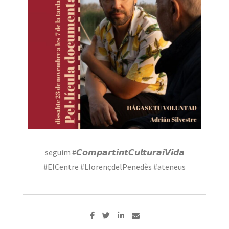
seguim #𝘾𝙤𝙢𝙥𝙖𝙧𝙩𝙞𝙣𝙩𝘾𝙪𝙡𝙩𝙪𝙧𝙖𝙞𝙑𝙞𝙙𝙖
#ElCentre #LlorençdelPenedès #ateneus