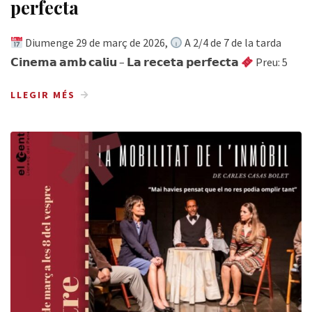
perfecta
Diumenge 29 de març de 2026,
A 2/4 de 7 de la tarda
𝗖𝗶𝗻𝗲𝗺𝗮 𝗮𝗺𝗯 𝗰𝗮𝗹𝗶𝘂 – 𝗟𝗮 𝗿𝗲𝗰𝗲𝘁𝗮 𝗽𝗲𝗿𝗳𝗲𝗰𝘁𝗮
Preu: 5
LLEGIR MÉS