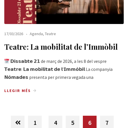
17/03/2026
Agenda
,
Teatre
Teatre: La mobilitat de l’Immòbil
𝗗𝗶𝘀𝘀𝗮𝗯𝘁𝗲 𝟮𝟭 de març de 2026, a les 8 del vespre
𝗧𝗲𝗮𝘁𝗿𝗲: 𝗟𝗮 𝗺𝗼𝗯𝗶𝗹𝗶𝘁𝗮𝘁 𝗱𝗲 𝗹’𝗜𝗺𝗺𝗼̀𝗯𝗶𝗹 La companyia
𝗡𝗼̀𝗺𝗮𝗱𝗲𝘀 presenta per primera vegada una
LLEGIR MÉS
1
4
5
6
7