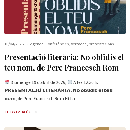
18/04/2026
Agenda
,
Conferències, xerrades, presentacions
Presentació literària: No oblidis el
teu nom, de Pere Francesch Rom
Diumenge 19 d’abril de 2026,
A les 12:30 h.
𝗣𝗥𝗘𝗦𝗘𝗡𝗧𝗔𝗖𝗜𝗢́ 𝗟𝗜𝗧𝗘𝗥𝗔̀𝗥𝗜𝗔 : 𝗡𝗼 𝗼𝗯𝗹𝗶𝗱𝗶𝘀 𝗲𝗹 𝘁𝗲𝘂
𝗻𝗼𝗺, de Pere Francesch Rom Hi ha
LLEGIR MÉS