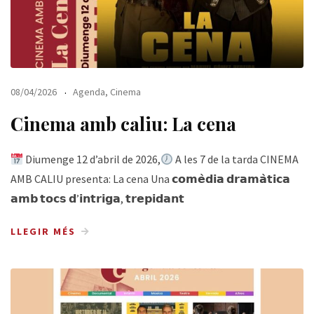
08/04/2026
Agenda
,
Cinema
Cinema amb caliu: La cena
Diumenge 12 d’abril de 2026,
A les 7 de la tarda CINEMA
AMB CALIU presenta: La cena Una 𝗰𝗼𝗺𝗲̀𝗱𝗶𝗮 𝗱𝗿𝗮𝗺𝗮̀𝘁𝗶𝗰𝗮
𝗮𝗺𝗯 𝘁𝗼𝗰𝘀 𝗱’𝗶𝗻𝘁𝗿𝗶𝗴𝗮, 𝘁𝗿𝗲𝗽𝗶𝗱𝗮𝗻𝘁
LLEGIR MÉS