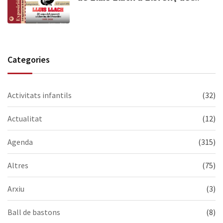
𝗣𝗲𝗻𝗲𝗱è𝘀 (𝟭𝟵𝟳𝟲-𝟮𝟬𝟮𝟲). Visiteu-la,
us esperem!
Categories
Activitats infantils
(32)
Actualitat
(12)
Agenda
(315)
Altres
(75)
Arxiu
(3)
Ball de bastons
(8)