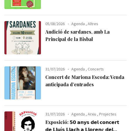
05/08/2026
Agenda
,
Altres
Audició de sardanes, amb La
Principal de la Bisbal
31/07/2026
Agenda
,
Concerts
Concert de Mariona Escoda: Venda
anticipada d’entrades
31/07/2026
Agenda
,
Arxiu
,
Projectes
Exposició: 𝟱𝟬 𝗮𝗻𝘆𝘀 𝗱𝗲𝗹 𝗰𝗼𝗻𝗰𝗲𝗿𝘁
𝗱𝗲 𝗟𝗹𝘂í𝘀 𝗟𝗹𝗮𝗰𝗵 𝗮 𝗟𝗹𝗼𝗿𝗲𝗻ç 𝗱𝗲𝗹