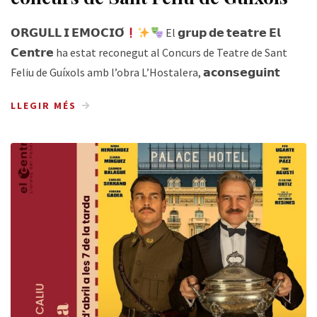
𝗢𝗥𝗚𝗨𝗟𝗟 𝗜 𝗘𝗠𝗢𝗖𝗜𝗢́
El 𝗴𝗿𝘂𝗽 𝗱𝗲 𝘁𝗲𝗮𝘁𝗿𝗲 𝗘𝗹
𝗖𝗲𝗻𝘁𝗿𝗲 ha estat reconegut al Concurs de Teatre de Sant
Feliu de Guíxols amb l’obra L’Hostalera, 𝗮𝗰𝗼𝗻𝘀𝗲𝗴𝘂𝗶𝗻𝘁
LLEGIR MÉS