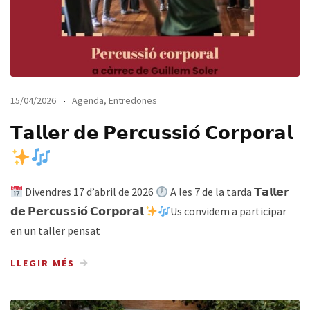
15/04/2026
Agenda
,
Entredones
𝗧𝗮𝗹𝗹𝗲𝗿 𝗱𝗲 𝗣𝗲𝗿𝗰𝘂𝘀𝘀𝗶𝗼́ 𝗖𝗼𝗿𝗽𝗼𝗿𝗮𝗹
Divendres 17 d’abril de 2026
A les 7 de la tarda 𝗧𝗮𝗹𝗹𝗲𝗿
𝗱𝗲 𝗣𝗲𝗿𝗰𝘂𝘀𝘀𝗶𝗼́ 𝗖𝗼𝗿𝗽𝗼𝗿𝗮𝗹
Us convidem a participar
en un taller pensat
LLEGIR MÉS