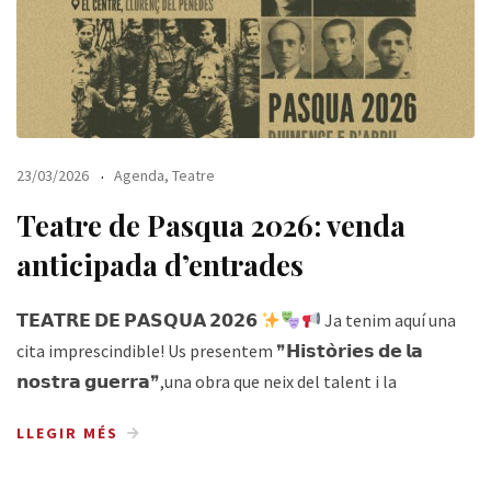
23/03/2026
Agenda
,
Teatre
Teatre de Pasqua 2026: venda
anticipada d’entrades
𝗧𝗘𝗔𝗧𝗥𝗘 𝗗𝗘 𝗣𝗔𝗦𝗤𝗨𝗔 𝟮𝟬𝟮𝟲
Ja tenim aquí una
cita imprescindible! Us presentem ❞𝗛𝗶𝘀𝘁𝗼̀𝗿𝗶𝗲𝘀 𝗱𝗲 𝗹𝗮
𝗻𝗼𝘀𝘁𝗿𝗮 𝗴𝘂𝗲𝗿𝗿𝗮❞,una obra que neix del talent i la
LLEGIR MÉS