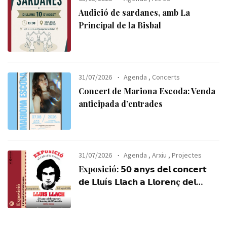
Audició de sardanes, amb La
Principal de la Bisbal
31/07/2026
Agenda
,
Concerts
Concert de Mariona Escoda: Venda
anticipada d’entrades
31/07/2026
Agenda
,
Arxiu
,
Projectes
Exposició: 𝟱𝟬 𝗮𝗻𝘆𝘀 𝗱𝗲𝗹 𝗰𝗼𝗻𝗰𝗲𝗿𝘁
𝗱𝗲 𝗟𝗹𝘂í𝘀 𝗟𝗹𝗮𝗰𝗵 𝗮 𝗟𝗹𝗼𝗿𝗲𝗻ç 𝗱𝗲𝗹
𝗣𝗲𝗻𝗲𝗱è𝘀 (𝟭𝟵𝟳𝟲-𝟮𝟬𝟮𝟲). Visiteu-la,
us esperem!