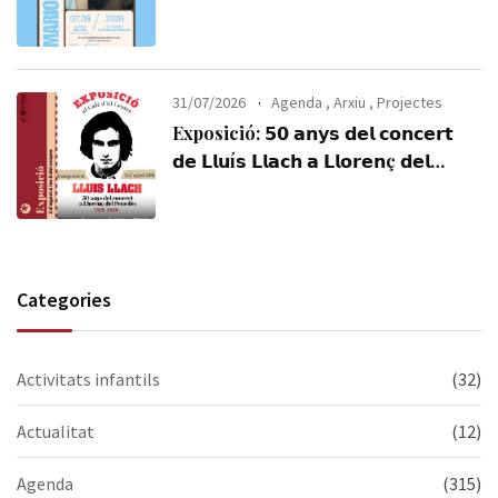
31/07/2026
Agenda
,
Arxiu
,
Projectes
Exposició: 𝟱𝟬 𝗮𝗻𝘆𝘀 𝗱𝗲𝗹 𝗰𝗼𝗻𝗰𝗲𝗿𝘁
𝗱𝗲 𝗟𝗹𝘂í𝘀 𝗟𝗹𝗮𝗰𝗵 𝗮 𝗟𝗹𝗼𝗿𝗲𝗻ç 𝗱𝗲𝗹
𝗣𝗲𝗻𝗲𝗱è𝘀 (𝟭𝟵𝟳𝟲-𝟮𝟬𝟮𝟲). Visiteu-la,
us esperem!
Categories
Activitats infantils
(32)
Actualitat
(12)
Agenda
(315)