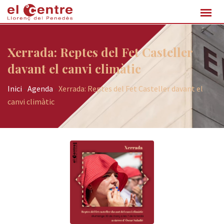
Skip
to
content
Xerrada: Reptes del Fet Casteller
davant el canvi climàtic
Inici
-
Agenda
-
Xerrada: Reptes del Fet Casteller davant el
canvi climàtic