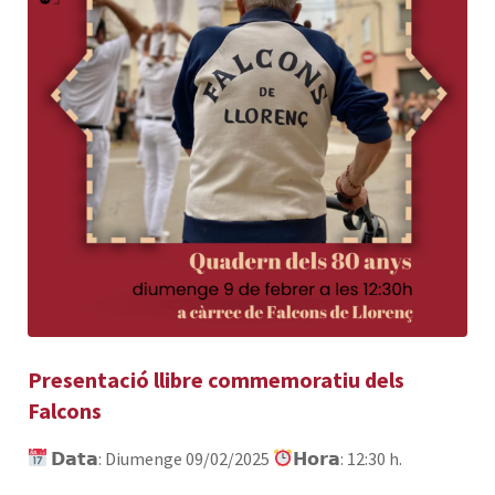
Presentació llibre commemoratiu dels
Falcons
𝗗𝗮𝘁𝗮: Diumenge 09/02/2025
𝗛𝗼𝗿𝗮: 12:30 h.