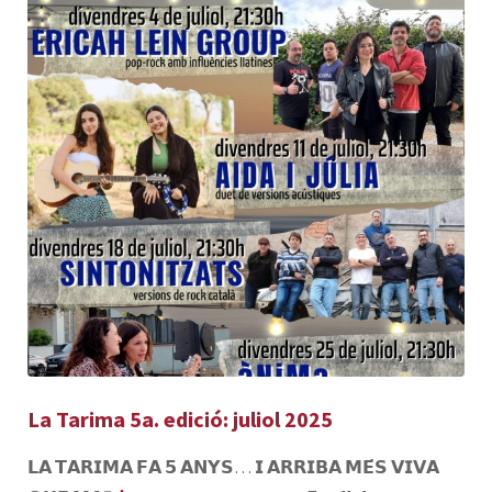
La Tarima 5a. edició: juliol 2025
𝗟𝗔 𝗧𝗔𝗥𝗜𝗠𝗔 𝗙𝗔 𝟱 𝗔𝗡𝗬𝗦… 𝗜 𝗔𝗥𝗥𝗜𝗕𝗔 𝗠𝗘́𝗦 𝗩𝗜𝗩𝗔