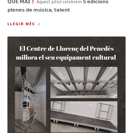
𝗤𝗨𝗘 𝗠𝗔𝗜
Aquest juliol celebrem 𝟱 𝗲𝗱𝗶𝗰𝗶𝗼𝗻𝘀
𝗽𝗹𝗲𝗻𝗲𝘀 𝗱𝗲 𝗺𝘂́𝘀𝗶𝗰𝗮, 𝘁𝗮𝗹𝗲𝗻𝘁
LLEGIR MÉS