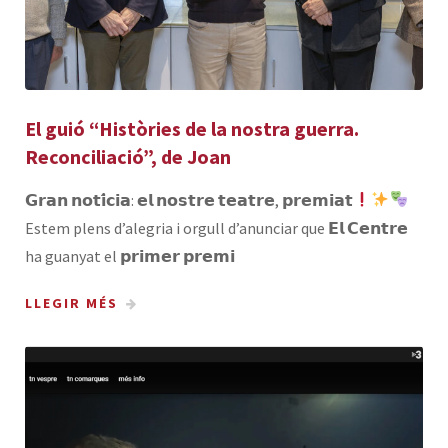
El guió “Històries de la nostra guerra.
Reconciliació”, de Joan
𝗚𝗿𝗮𝗻 𝗻𝗼𝘁𝗶́𝗰𝗶𝗮: 𝗲𝗹 𝗻𝗼𝘀𝘁𝗿𝗲 𝘁𝗲𝗮𝘁𝗿𝗲, 𝗽𝗿𝗲𝗺𝗶𝗮𝘁
Estem plens d’alegria i orgull d’anunciar que 𝗘𝗹 𝗖𝗲𝗻𝘁𝗿𝗲
ha guanyat el 𝗽𝗿𝗶𝗺𝗲𝗿 𝗽𝗿𝗲𝗺𝗶
LLEGIR MÉS