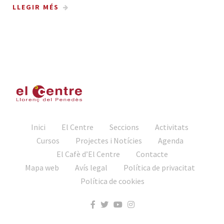
LLEGIR MÉS
1
2
3
Inici
El Centre
Seccions
Activitats
Cursos
Projectes i Notícies
Agenda
El Cafè d’El Centre
Contacte
Mapa web
Avís legal
Política de privacitat
Política de cookies