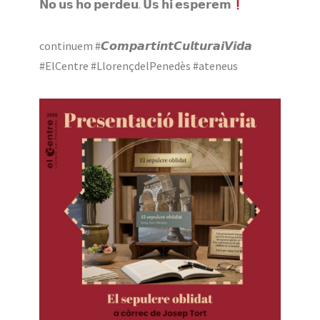
𝗡𝗼 𝘂𝘀 𝗵𝗼 𝗽𝗲𝗿𝗱𝗲𝘂. 𝗨𝘀 𝗵𝗶 𝗲𝘀𝗽𝗲𝗿𝗲𝗺
continuem #𝘾𝙤𝙢𝙥𝙖𝙧𝙩𝙞𝙣𝙩𝘾𝙪𝙡𝙩𝙪𝙧𝙖𝙞𝙑𝙞𝙙𝙖
#ElCentre #LlorençdelPenedès #ateneus