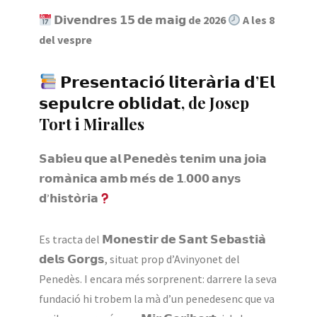
𝗗𝗶𝘃𝗲𝗻𝗱𝗿𝗲𝘀 𝟭𝟱 𝗱𝗲 𝗺𝗮𝗶𝗴 de 2026
A les 8
del vespre
𝗣𝗿𝗲𝘀𝗲𝗻𝘁𝗮𝗰𝗶𝗼́ 𝗹𝗶𝘁𝗲𝗿𝗮̀𝗿𝗶𝗮 𝗱’𝗘𝗹
𝘀𝗲𝗽𝘂𝗹𝗰𝗿𝗲 𝗼𝗯𝗹𝗶𝗱𝗮𝘁,
de Josep
Tort i Miralles
𝗦𝗮𝗯𝗶́𝗲𝘂 𝗾𝘂𝗲 𝗮𝗹 𝗣𝗲𝗻𝗲𝗱𝗲̀𝘀 𝘁𝗲𝗻𝗶𝗺 𝘂𝗻𝗮 𝗷𝗼𝗶𝗮
𝗿𝗼𝗺𝗮̀𝗻𝗶𝗰𝗮 𝗮𝗺𝗯 𝗺𝗲́𝘀 𝗱𝗲 𝟭.𝟬𝟬𝟬 𝗮𝗻𝘆𝘀
𝗱’𝗵𝗶𝘀𝘁𝗼̀𝗿𝗶𝗮
Es tracta del 𝗠𝗼𝗻𝗲𝘀𝘁𝗶𝗿 𝗱𝗲 𝗦𝗮𝗻𝘁 𝗦𝗲𝗯𝗮𝘀𝘁𝗶𝗮̀
𝗱𝗲𝗹𝘀 𝗚𝗼𝗿𝗴𝘀, situat prop d’Avinyonet del
Penedès. I encara més sorprenent: darrere la seva
fundació hi trobem la mà d’un penedesenc que va