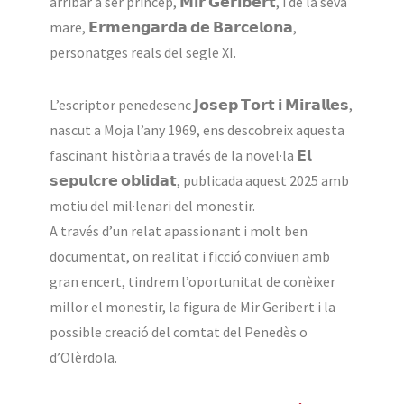
arribar a ser príncep, 𝗠𝗶𝗿 𝗚𝗲𝗿𝗶𝗯𝗲𝗿𝘁, i de la seva
mare, 𝗘𝗿𝗺𝗲𝗻𝗴𝗮𝗿𝗱𝗮 𝗱𝗲 𝗕𝗮𝗿𝗰𝗲𝗹𝗼𝗻𝗮,
personatges reals del segle XI.
L’escriptor penedesenc 𝗝𝗼𝘀𝗲𝗽 𝗧𝗼𝗿𝘁 𝗶 𝗠𝗶𝗿𝗮𝗹𝗹𝗲𝘀,
nascut a Moja l’any 1969, ens descobreix aquesta
fascinant història a través de la novel·la 𝗘𝗹
𝘀𝗲𝗽𝘂𝗹𝗰𝗿𝗲 𝗼𝗯𝗹𝗶𝗱𝗮𝘁, publicada aquest 2025 amb
motiu del mil·lenari del monestir.
A través d’un relat apassionant i molt ben
documentat, on realitat i ficció conviuen amb
gran encert, tindrem l’oportunitat de conèixer
millor el monestir, la figura de Mir Geribert i la
possible creació del comtat del Penedès o
d’Olèrdola.