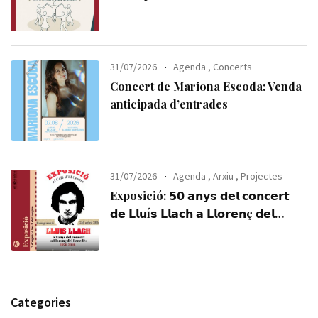
31/07/2026
Agenda
,
Concerts
Concert de Mariona Escoda: Venda
anticipada d’entrades
31/07/2026
Agenda
,
Arxiu
,
Projectes
Exposició: 𝟱𝟬 𝗮𝗻𝘆𝘀 𝗱𝗲𝗹 𝗰𝗼𝗻𝗰𝗲𝗿𝘁
𝗱𝗲 𝗟𝗹𝘂í𝘀 𝗟𝗹𝗮𝗰𝗵 𝗮 𝗟𝗹𝗼𝗿𝗲𝗻ç 𝗱𝗲𝗹
𝗣𝗲𝗻𝗲𝗱è𝘀 (𝟭𝟵𝟳𝟲-𝟮𝟬𝟮𝟲). Visiteu-la,
us esperem!
Categories