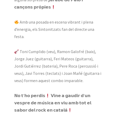
𝗰𝗮𝗻𝗰̧𝗼𝗻𝘀 𝗽𝗿𝗼̀𝗽𝗶𝗲𝘀
Amb una posada en escena vibrant i plena
d’energia, els Sintonitzats fan del directe una
festa.
Toni Cumplido (veu), Ramon Galofré (baix),
Jorge Juez (guitarra), Feri Mateos (guitarra),
Jordi Gutiérrez (bateria), Pere Roca (percussió i
veus), Javi Torres (teclats) i Joan Mañé (guitarra i
veus) formen aquest combo imparable.
𝗡𝗼 𝘁’𝗵𝗼 𝗽𝗲𝗿𝗱𝗶𝘀
𝗩𝗶𝗻𝗲 𝗮 𝗴𝗮𝘂𝗱𝗶𝗿 𝗱’𝘂𝗻
𝘃𝗲𝘀𝗽𝗿𝗲 𝗱𝗲 𝗺𝘂́𝘀𝗶𝗰𝗮 𝗲𝗻 𝘃𝗶𝘂 𝗮𝗺𝗯 𝘁𝗼𝘁 𝗲𝗹
𝘀𝗮𝗯𝗼𝗿 𝗱𝗲𝗹 𝗿𝗼𝗰𝗸 𝗲𝗻 𝗰𝗮𝘁𝗮𝗹𝗮̀