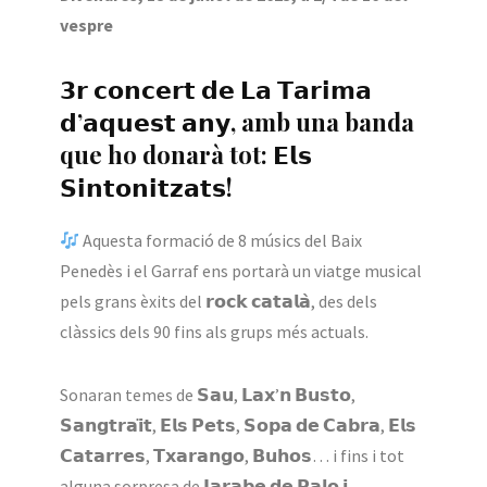
vespre
𝟯𝗿 𝗰𝗼𝗻𝗰𝗲𝗿𝘁 𝗱𝗲 𝗟𝗮 𝗧𝗮𝗿𝗶𝗺𝗮
𝗱’𝗮𝗾𝘂𝗲𝘀𝘁 𝗮𝗻𝘆, amb una banda
que ho donarà tot: 𝗘𝗹𝘀
𝗦𝗶𝗻𝘁𝗼𝗻𝗶𝘁𝘇𝗮𝘁𝘀!
Aquesta formació de 8 músics del Baix
Penedès i el Garraf ens portarà un viatge musical
pels grans èxits del 𝗿𝗼𝗰𝗸 𝗰𝗮𝘁𝗮𝗹𝗮̀, des dels
clàssics dels 90 fins als grups més actuals.
Sonaran temes de 𝗦𝗮𝘂, 𝗟𝗮𝘅’𝗻 𝗕𝘂𝘀𝘁𝗼,
𝗦𝗮𝗻𝗴𝘁𝗿𝗮𝗶̈𝘁, 𝗘𝗹𝘀 𝗣𝗲𝘁𝘀, 𝗦𝗼𝗽𝗮 𝗱𝗲 𝗖𝗮𝗯𝗿𝗮, 𝗘𝗹𝘀
𝗖𝗮𝘁𝗮𝗿𝗿𝗲𝘀, 𝗧𝘅𝗮𝗿𝗮𝗻𝗴𝗼, 𝗕𝘂𝗵𝗼𝘀… i fins i tot
alguna sorpresa de 𝗝𝗮𝗿𝗮𝗯𝗲 𝗱𝗲 𝗣𝗮𝗹𝗼 𝗶