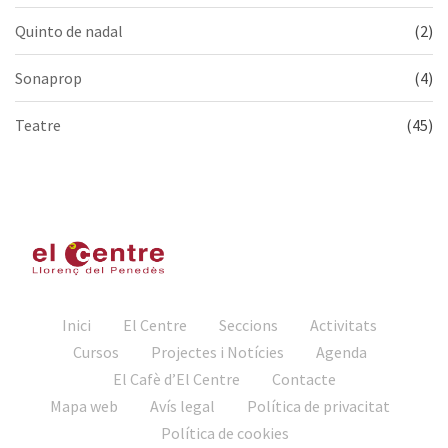
Quinto de nadal
(2)
Sonaprop
(4)
Teatre
(45)
Inici
El Centre
Seccions
Activitats
Cursos
Projectes i Notícies
Agenda
El Cafè d’El Centre
Contacte
Mapa web
Avís legal
Política de privacitat
Política de cookies