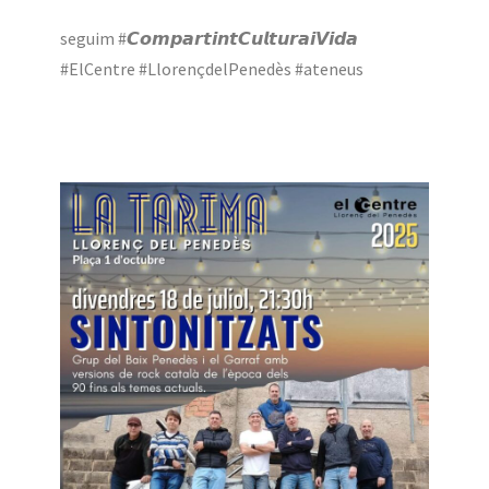
seguim #𝘾𝙤𝙢𝙥𝙖𝙧𝙩𝙞𝙣𝙩𝘾𝙪𝙡𝙩𝙪𝙧𝙖𝙞𝙑𝙞𝙙𝙖
#ElCentre #LlorençdelPenedès #ateneus