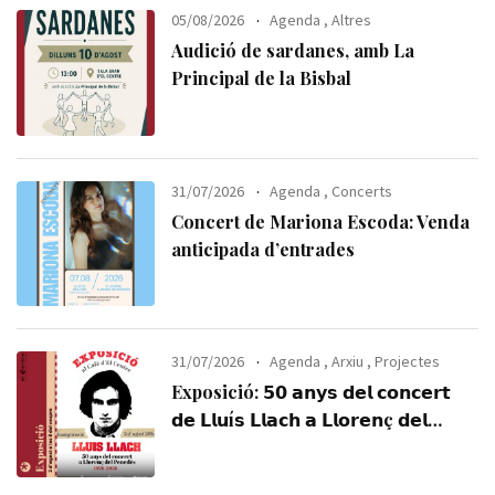
05/08/2026
Agenda
,
Altres
Audició de sardanes, amb La
Principal de la Bisbal
31/07/2026
Agenda
,
Concerts
Concert de Mariona Escoda: Venda
anticipada d’entrades
31/07/2026
Agenda
,
Arxiu
,
Projectes
Exposició: 𝟱𝟬 𝗮𝗻𝘆𝘀 𝗱𝗲𝗹 𝗰𝗼𝗻𝗰𝗲𝗿𝘁
𝗱𝗲 𝗟𝗹𝘂í𝘀 𝗟𝗹𝗮𝗰𝗵 𝗮 𝗟𝗹𝗼𝗿𝗲𝗻ç 𝗱𝗲𝗹
𝗣𝗲𝗻𝗲𝗱è𝘀 (𝟭𝟵𝟳𝟲-𝟮𝟬𝟮𝟲). Visiteu-la,
us esperem!