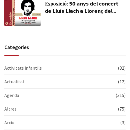
Exposició: 𝟱𝟬 𝗮𝗻𝘆𝘀 𝗱𝗲𝗹 𝗰𝗼𝗻𝗰𝗲𝗿𝘁
𝗱𝗲 𝗟𝗹𝘂í𝘀 𝗟𝗹𝗮𝗰𝗵 𝗮 𝗟𝗹𝗼𝗿𝗲𝗻ç 𝗱𝗲𝗹
𝗣𝗲𝗻𝗲𝗱è𝘀 (𝟭𝟵𝟳𝟲-𝟮𝟬𝟮𝟲). Visiteu-la,
us esperem!
Categories
Activitats infantils
(32)
Actualitat
(12)
Agenda
(315)
Altres
(75)
Arxiu
(3)