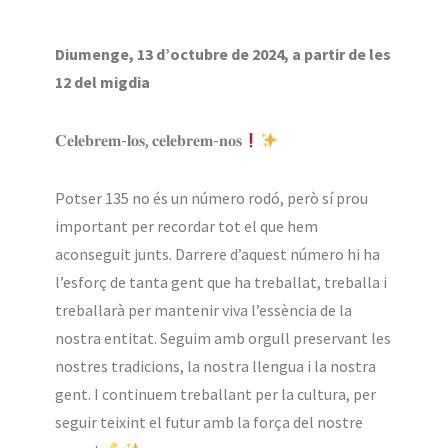
Diumenge, 13 d’octubre de 2024, a partir de les
12 del migdia
𝐂𝐞𝐥𝐞𝐛𝐫𝐞𝐦-𝐥𝐨𝐬, 𝐜𝐞𝐥𝐞𝐛𝐫𝐞𝐦-𝐧𝐨𝐬
Potser 135 no és un número rodó, però sí prou
important per recordar tot el que hem
aconseguit junts. Darrere d’aquest número hi ha
l’esforç de tanta gent que ha treballat, treballa i
treballarà per mantenir viva l’essència de la
nostra entitat. Seguim amb orgull preservant les
nostres tradicions, la nostra llengua i la nostra
gent. I continuem treballant per la cultura, per
seguir teixint el futur amb la força del nostre