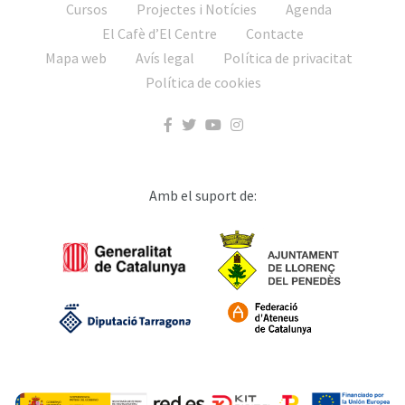
Cursos
Projectes i Notícies
Agenda
El Cafè d’El Centre
Contacte
Mapa web
Avís legal
Política de privacitat
Política de cookies
Amb el suport de: