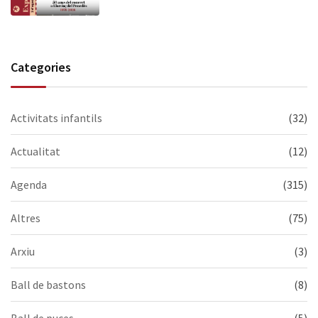
us esperem!
Categories
Activitats infantils
(32)
Actualitat
(12)
Agenda
(315)
Altres
(75)
Arxiu
(3)
Ball de bastons
(8)