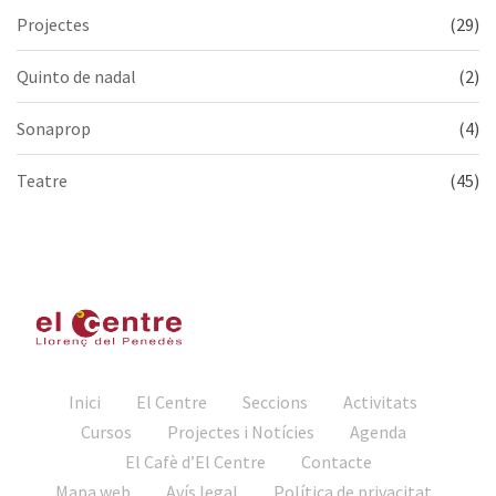
Projectes
(29)
Quinto de nadal
(2)
Sonaprop
(4)
Teatre
(45)
Inici
El Centre
Seccions
Activitats
Cursos
Projectes i Notícies
Agenda
El Cafè d’El Centre
Contacte
Mapa web
Avís legal
Política de privacitat