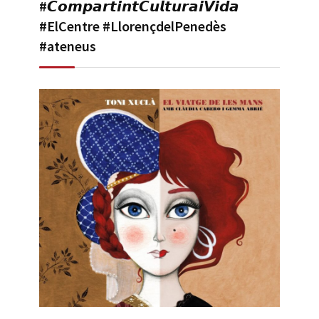
#𝘾𝙤𝙢𝙥𝙖𝙧𝙩𝙞𝙣𝙩𝘾𝙪𝙡𝙩𝙪𝙧𝙖𝙞𝙑𝙞𝙙𝙖
#ElCentre #LlorençdelPenedès
#ateneus