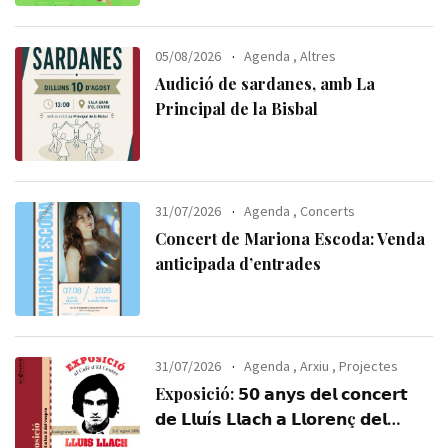
05/08/2026
Agenda
,
Altres
Audició de sardanes, amb La
Principal de la Bisbal
31/07/2026
Agenda
,
Concerts
Concert de Mariona Escoda: Venda
anticipada d’entrades
31/07/2026
Agenda
,
Arxiu
,
Projectes
Exposició: 𝟱𝟬 𝗮𝗻𝘆𝘀 𝗱𝗲𝗹 𝗰𝗼𝗻𝗰𝗲𝗿𝘁
𝗱𝗲 𝗟𝗹𝘂í𝘀 𝗟𝗹𝗮𝗰𝗵 𝗮 𝗟𝗹𝗼𝗿𝗲𝗻ç 𝗱𝗲𝗹
𝗣𝗲𝗻𝗲𝗱è𝘀 (𝟭𝟵𝟳𝟲-𝟮𝟬𝟮𝟲). Visiteu-la,