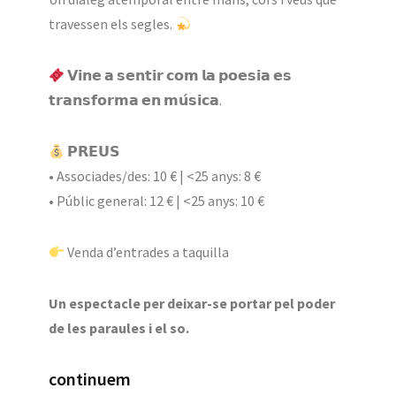
travessen els segles.
𝗩𝗶𝗻𝗲 𝗮 𝘀𝗲𝗻𝘁𝗶𝗿 𝗰𝗼𝗺 𝗹𝗮 𝗽𝗼𝗲𝘀𝗶𝗮 𝗲𝘀
𝘁𝗿𝗮𝗻𝘀𝗳𝗼𝗿𝗺𝗮 𝗲𝗻 𝗺𝘂́𝘀𝗶𝗰𝗮.
𝗣𝗥𝗘𝗨𝗦
• Associades/des: 10 € | <25 anys: 8 €
• Públic general: 12 € | <25 anys: 10 €
Venda d’entrades a taquilla
Un espectacle per deixar-se portar pel poder
de les paraules i el so.
continuem