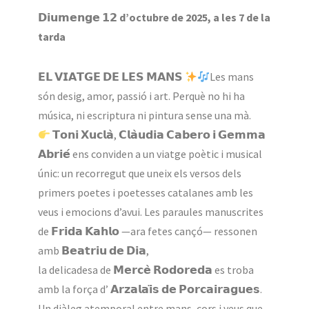
𝗗𝗶𝘂𝗺𝗲𝗻𝗴𝗲 𝟭𝟮
d’octubre de 2025, a les 7 de la
tarda
𝗘𝗟 𝗩𝗜𝗔𝗧𝗚𝗘 𝗗𝗘 𝗟𝗘𝗦 𝗠𝗔𝗡𝗦
Les mans
són desig, amor, passió i art. Perquè no hi ha
música, ni escriptura ni pintura sense una mà.
𝗧𝗼𝗻𝗶 𝗫𝘂𝗰𝗹𝗮̀, 𝗖𝗹𝗮̀𝘂𝗱𝗶𝗮 𝗖𝗮𝗯𝗲𝗿𝗼 𝗶 𝗚𝗲𝗺𝗺𝗮
𝗔𝗯𝗿𝗶𝗲́ ens conviden a un viatge poètic i musical
únic: un recorregut que uneix els versos dels
primers poetes i poetesses catalanes amb les
veus i emocions d’avui. Les paraules manuscrites
de 𝗙𝗿𝗶𝗱𝗮 𝗞𝗮𝗵𝗹𝗼 —ara fetes cançó— ressonen
amb 𝗕𝗲𝗮𝘁𝗿𝗶𝘂 𝗱𝗲 𝗗𝗶𝗮,
la delicadesa de 𝗠𝗲𝗿𝗰𝗲̀ 𝗥𝗼𝗱𝗼𝗿𝗲𝗱𝗮 es troba
amb la força d’ 𝗔𝗿𝘇𝗮𝗹𝗮𝗶̈𝘀 𝗱𝗲 𝗣𝗼𝗿𝗰𝗮𝗶𝗿𝗮𝗴𝘂𝗲𝘀.
Un diàleg atemporal entre mans, cors i veus que