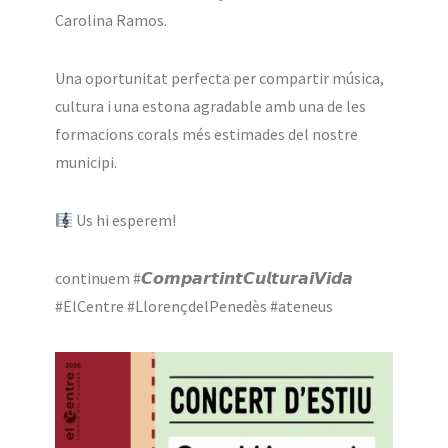
Carolina Ramos.
Una oportunitat perfecta per compartir música,
cultura i una estona agradable amb una de les
formacions corals més estimades del nostre
municipi.
Us hi esperem!
continuem #𝘾𝙤𝙢𝙥𝙖𝙧𝙩𝙞𝙣𝙩𝘾𝙪𝙡𝙩𝙪𝙧𝙖𝙞𝙑𝙞𝙙𝙖
#ElCentre #LlorençdelPenedès #ateneus