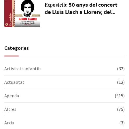
Exposició: 𝟱𝟬 𝗮𝗻𝘆𝘀 𝗱𝗲𝗹 𝗰𝗼𝗻𝗰𝗲𝗿𝘁
𝗱𝗲 𝗟𝗹𝘂í𝘀 𝗟𝗹𝗮𝗰𝗵 𝗮 𝗟𝗹𝗼𝗿𝗲𝗻ç 𝗱𝗲𝗹
𝗣𝗲𝗻𝗲𝗱è𝘀 (𝟭𝟵𝟳𝟲-𝟮𝟬𝟮𝟲). Visiteu-la,
us esperem!
Categories
Activitats infantils
(32)
Actualitat
(12)
Agenda
(315)
Altres
(75)
Arxiu
(3)