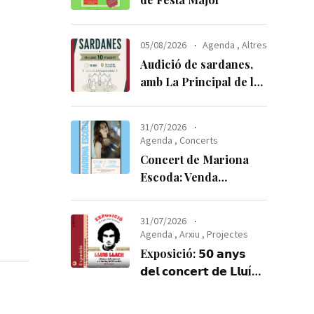
05/08/2026
Agenda
,
Altres
Audició de sardanes,
amb La Principal de la
Bisbal
31/07/2026
Agenda
,
Concerts
Concert de Mariona
l
Escoda: Venda
anticipada d’entrades
31/07/2026
Agenda
,
Arxiu
,
Projectes
Exposició: 𝟱𝟬 𝗮𝗻𝘆𝘀
𝗱𝗲𝗹 𝗰𝗼𝗻𝗰𝗲𝗿𝘁 𝗱𝗲 𝗟𝗹𝘂í𝘀
𝗟𝗹𝗮𝗰𝗵 𝗮 𝗟𝗹𝗼𝗿𝗲𝗻ç 𝗱𝗲𝗹
𝗣𝗲𝗻𝗲𝗱è𝘀