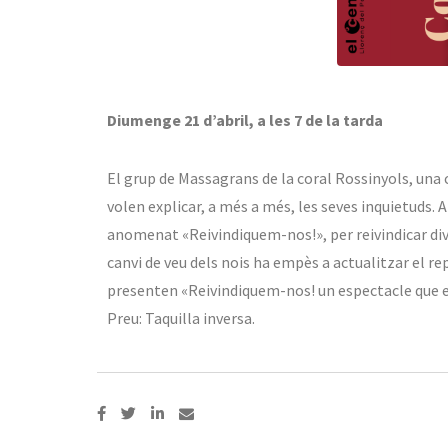
Diumenge 21 d’abril, a les 7 de la tarda
El grup de Massagrans de la coral Rossinyols, una c
volen explicar, a més a més, les seves inquietuds
anomenat «Reivindiquem-nos!», per reivindicar dive
canvi de veu dels nois ha empès a actualitzar el re
presenten «Reivindiquem-nos! un espectacle que es
Preu: Taquilla inversa.