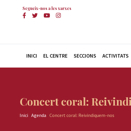
Segueix-nos a les xarxes
INICI
EL CENTRE
SECCIONS
ACTIVITATS
Concert coral: Reivin
Inici
-
Agenda
-
Concert coral: Reivindiquem-nos