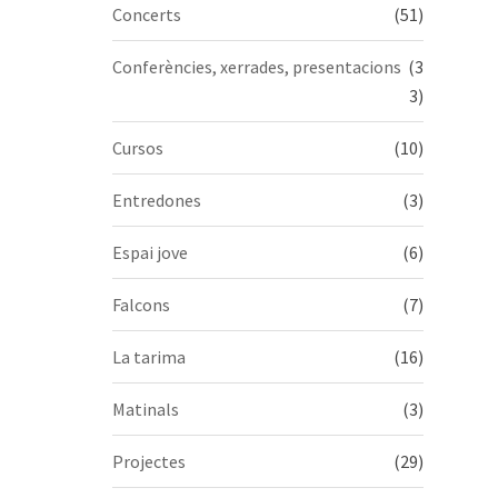
Concerts
(51)
Conferències, xerrades, presentacions
(3
3)
Cursos
(10)
Entredones
(3)
Espai jove
(6)
Falcons
(7)
La tarima
(16)
Matinals
(3)
Projectes
(29)