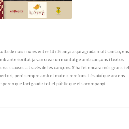
olla de nois i noies entre 13 i 16 anys a qui agrada molt cantar, ens
. Amb anterioritat ja van crear un muntatge amb cançons i textos
rses causes a través de les cançons. S’ha fet encara més grans i e
pertori, però sempre amb el mateix rerefons. I és així que ara ens
peren que faci gaudir tot el públic que els acompanyi.