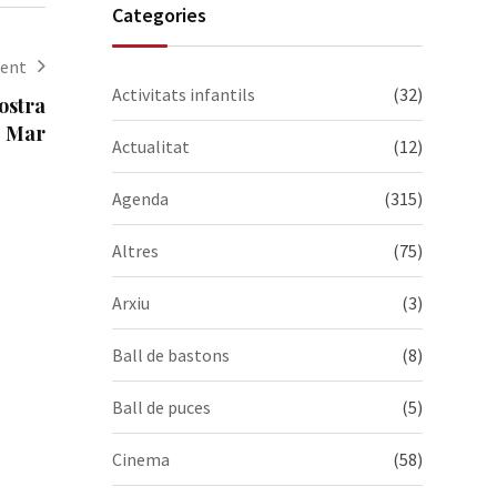
Categories
(𝟭𝟵𝟳𝟲-𝟮𝟬𝟮𝟲). Visiteu-
la, us esperem!
ent
Activitats infantils
(32)
ostra
e Mar
Actualitat
(12)
Agenda
(315)
Altres
(75)
Arxiu
(3)
Ball de bastons
(8)
Ball de puces
(5)
Cinema
(58)