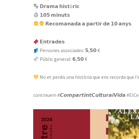
𝗗𝗿𝗮𝗺𝗮 𝗵𝗶𝘀𝘁ò𝗿𝗶𝗰
𝟭𝟬𝟱 𝗺𝗶𝗻𝘂𝘁𝘀
𝗥𝗲𝗰𝗼𝗺𝗮𝗻𝗮𝗱𝗮 𝗮 𝗽𝗮𝗿𝘁𝗶𝗿 𝗱𝗲 𝟭𝟬 𝗮𝗻𝘆𝘀
𝗘𝗻𝘁𝗿𝗮𝗱𝗲𝘀
Persones associades: 𝟱,𝟱𝟬 €
Públic general: 𝟲,𝟱𝟬 €
No et perdis una història que ens recorda que l’e
continuem #𝘾𝙤𝙢𝙥𝙖𝙧𝙩𝙞𝙣𝙩𝘾𝙪𝙡𝙩𝙪𝙧𝙖𝙞𝙑𝙞𝙙