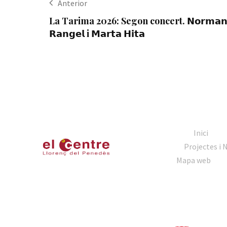
Anterior
La Tarima 2026: Segon concert. 𝗡𝗼𝗿𝗺𝗮
𝗥𝗮𝗻𝗴𝗲𝗹 i 𝗠𝗮𝗿𝘁𝗮 𝗛𝗶𝘁𝗮
Inici
Projectes i 
Mapa web