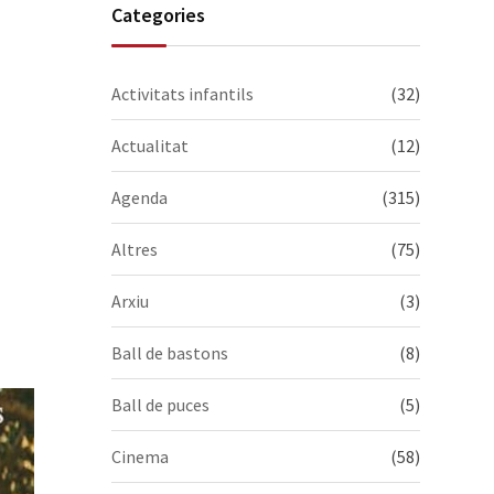
Categories
(𝟭𝟵𝟳𝟲-𝟮𝟬𝟮𝟲). Visiteu-
la, us esperem!
Activitats infantils
(32)
Actualitat
(12)
Agenda
(315)
Altres
(75)
Arxiu
(3)
Ball de bastons
(8)
Ball de puces
(5)
Cinema
(58)