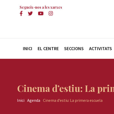
Segueix-nos a les xarxes
INICI
EL CENTRE
SECCIONS
ACTIVITATS
Cinema d’estiu: La pri
Inici
-
Agenda
-
Cinema d’estiu: La primera escuela