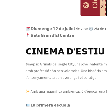
𝗗𝗶𝘂𝗺𝗲𝗻𝗴𝗲 𝟭𝟮 𝗱𝗲 𝗷𝘂𝗹𝗶𝗼𝗹
de 2026
2/4 de 1
𝗦𝗮𝗹𝗮 𝗚𝗿𝗮𝗻 𝗱’𝗘𝗹 𝗖𝗲𝗻𝘁𝗿𝗲
𝗖𝗜𝗡𝗘𝗠𝗔 𝗗’𝗘𝗦𝗧𝗜𝗨 
Sinopsi
: A finals del segle XIX, una jove i valenta 
amb professió són ben valorades. Una història emo
l’ensenyament, la perseverança i el coratge.
Amb una magnífica ambientació d’època i una fo
𝗟𝗮 𝗽𝗿𝗶𝗺𝗲𝗿𝗮 𝗲𝘀𝗰𝘂𝗲𝗹𝗮