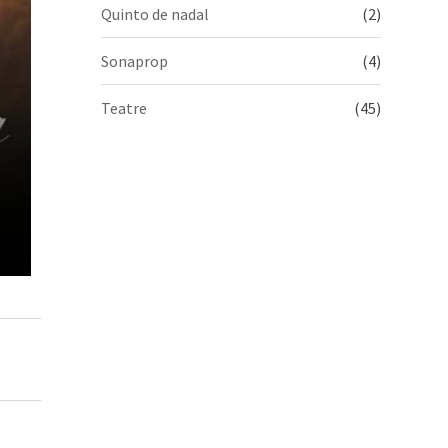
Quinto de nadal
(2)
Sonaprop
(4)
Teatre
(45)