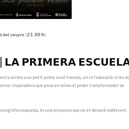
0 del vespre
(𝟮𝟭.𝟯𝟬 𝗵)
| 𝗟𝗔 𝗣𝗥𝗜𝗠𝗘𝗥𝗔 𝗘𝗦𝗖𝗨𝗘𝗟
mestra arriba a un petit poble rural francès, on ni l’educació ni les 
tiva i inspiradora que posa en relleu el poder transformador de
tografia exquisida, és una proposta que no et deixarà indiferent.