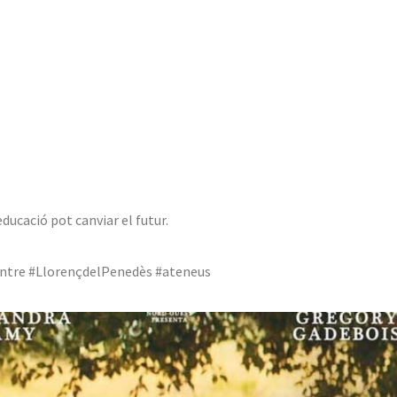
ducació pot canviar el futur.
 #ElCentre #LlorençdelPenedès #ateneus