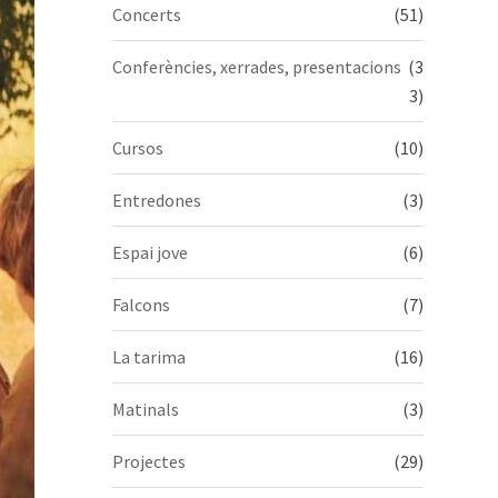
Concerts
(51)
Conferències, xerrades, presentacions
(3
3)
Cursos
(10)
Entredones
(3)
Espai jove
(6)
Falcons
(7)
La tarima
(16)
Matinals
(3)
Projectes
(29)