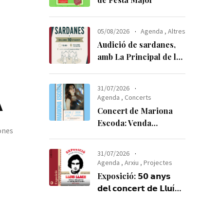
05/08/2026
Agenda
,
Altres
Audició de sardanes,
amb La Principal de la
Bisbal
31/07/2026

Agenda
,
Concerts
Concert de Mariona
Escoda: Venda
dones
anticipada d’entrades
31/07/2026
Agenda
,
Arxiu
,
Projectes
Exposició: 𝟱𝟬 𝗮𝗻𝘆𝘀
𝗱𝗲𝗹 𝗰𝗼𝗻𝗰𝗲𝗿𝘁 𝗱𝗲 𝗟𝗹𝘂í𝘀
𝗟𝗹𝗮𝗰𝗵 𝗮 𝗟𝗹𝗼𝗿𝗲𝗻ç 𝗱𝗲𝗹
𝗣𝗲𝗻𝗲𝗱è𝘀