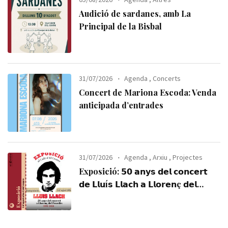
Audició de sardanes, amb La
Principal de la Bisbal
31/07/2026
Agenda
,
Concerts
Concert de Mariona Escoda: Venda
anticipada d’entrades
31/07/2026
Agenda
,
Arxiu
,
Projectes
Exposició: 𝟱𝟬 𝗮𝗻𝘆𝘀 𝗱𝗲𝗹 𝗰𝗼𝗻𝗰𝗲𝗿𝘁
𝗱𝗲 𝗟𝗹𝘂í𝘀 𝗟𝗹𝗮𝗰𝗵 𝗮 𝗟𝗹𝗼𝗿𝗲𝗻ç 𝗱𝗲𝗹
𝗣𝗲𝗻𝗲𝗱è𝘀 (𝟭𝟵𝟳𝟲-𝟮𝟬𝟮𝟲). Visiteu-la,
us esperem!